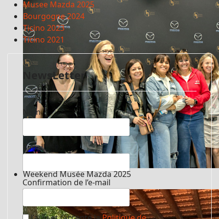
Musee Mazda 2025
Bourgogne 2024
Ticino 2023
Ticino 2021
NewsLetter
Nom
E-mail
Weekend Musée Mazda 2025
Confirmation de l’e-mail
J’ai lu et j’accepte la
Politique de