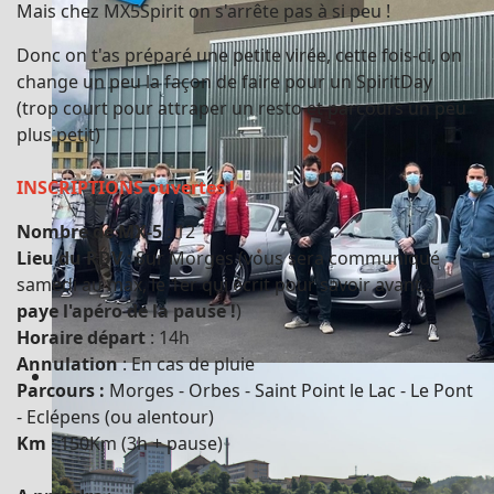
Mais chez MX5Spirit on s'arrête pas à si peu !
Donc on t'as préparé une petite virée, cette fois-ci, on
change un peu la façon de faire pour un SpiritDay
(trop court pour attraper un resto et parcours un peu
plus petit)
INSCRIPTIONS ouvertes !
Nombre de MX-5
: 12
Lieu du RDV
: Sur Morges (vous sera communiqué
samedi au max, le 1er qui écrit pour savoir avant...
paye l'apéro de la pause !
)
Horaire départ
: 14h
Annulation
: En cas de pluie
Mazda Help 2020
Parcours :
Morges - Orbes - Saint Point le Lac - Le Pont
- Eclépens (ou alentour)
Km
: 150Km (3h + pause)