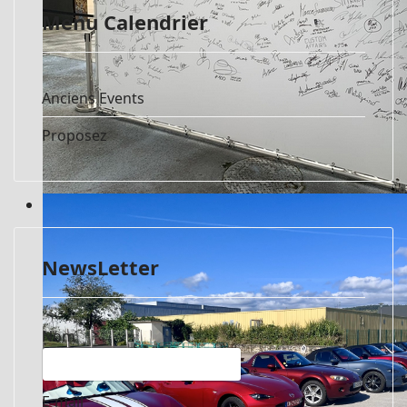
Menu Calendrier
Anciens Events
Proposez
MX-5 Icones Day 2019
NewsLetter
Nom
E-mail